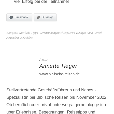
viel Erfolg bei der Teilnahme!
Facebook
Bluesky
Kategorie
Nützliche Tipps
,
Veranstaltungen
Schlagwörter
Heiliges Land
,
Israel
,
Jerusalem
,
Reiseideen
Autor
Annette Heger
www.biblische-reisen.de
Stellvertretende Geschäftsführerin und Nahost-
Spezialistin bei Biblische Reisen bis November 2022.
Ob beruflich oder privat unterwegs: gerne blogge ich
über Erlebnisse, Begegnungen, Reisetipps und