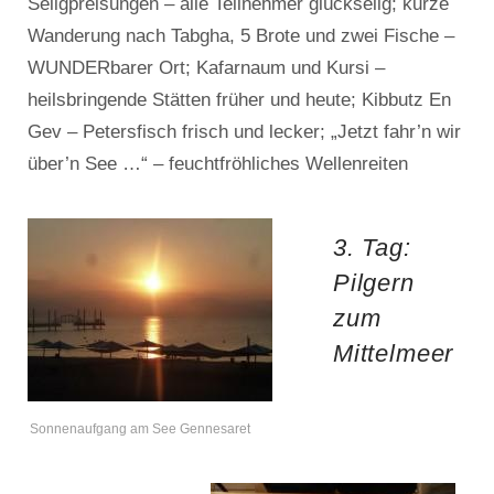
Seligpreisungen – alle Teilnehmer glückselig; kurze
Wanderung nach Tabgha, 5 Brote und zwei Fische –
WUNDERbarer Ort; Kafarnaum und Kursi –
heilsbringende Stätten früher und heute; Kibbutz En
Gev – Petersfisch frisch und lecker; „Jetzt fahr’n wir
über’n See …“ – feuchtfröhliches Wellenreiten
3. Tag:
Pilgern
zum
Mittelmeer
Sonnenaufgang am See Gennesaret