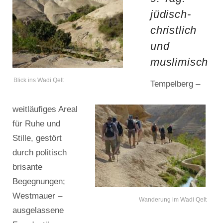
jüdisch-
christlich
und
muslimisch
Blick ins Wadi Qelt
Tempelberg –
weitläufiges Areal
für Ruhe und
Stille, gestört
durch politisch
brisante
Begegnungen;
Westmauer –
Wanderung im Wadi Qelt
ausgelassene