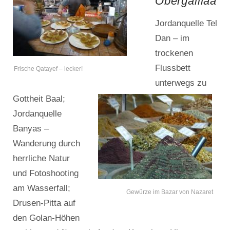
Obergaliläa
Jordanquelle Tel
Dan – im
trockenen
Flussbett
Frische Qatayef – lecker!
unterwegs zu
Gottheit Baal;
Jordanquelle
Banyas –
Wanderung durch
herrliche Natur
und Fotoshooting
am Wasserfall;
Gewürze im Bazar von Nazaret
Drusen-Pitta auf
den Golan-Höhen