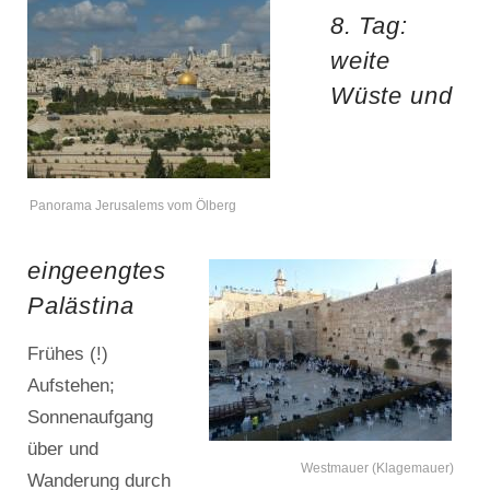
8. Tag:
weite
Wüste und
Panorama Jerusalems vom Ölberg
eingeengtes
Palästina
Frühes (!)
Aufstehen;
Sonnenaufgang
über und
Westmauer (Klagemauer)
Wanderung durch