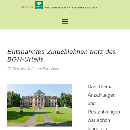
Entspanntes Zurücklehnen trotz des
BGH-Urteils
17. Dezember 2014
von
Petra Fuchs
Das Thema
Anzahlungen
und
Restzahlungen
war schon
lange ein