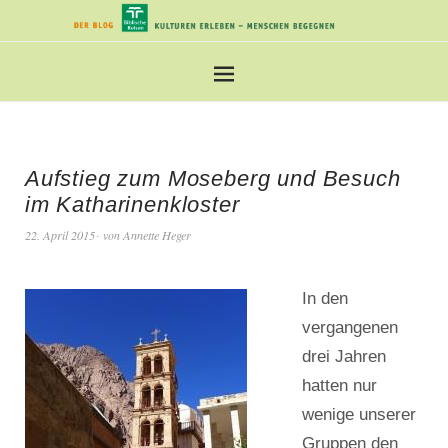
Aufstieg zum Moseberg und Besuch
im Katharinenkloster
22. April 2015
von
Annette Heger
In den
vergangenen
drei Jahren
hatten nur
wenige unserer
Gruppen den