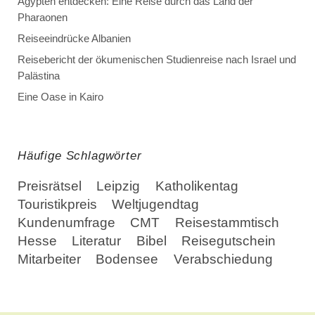
Ägypten entdecken: Eine Reise durch das Land der
Pharaonen
Reiseeindrücke Albanien
Reisebericht der ökumenischen Studienreise nach Israel und
Palästina
Eine Oase in Kairo
Häufige Schlagwörter
Preisrätsel
Leipzig
Katholikentag
Touristikpreis
Weltjugendtag
Kundenumfrage
CMT
Reisestammtisch
Hesse
Literatur
Bibel
Reisegutschein
Mitarbeiter
Bodensee
Verabschiedung