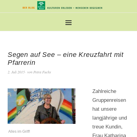
Segen auf See – eine Kreuzfahrt mit
Pfarrerin
2. Juli 2015
von
Petra Fuchs
Zahlreiche
Gruppenreisen
hat unsere
langjährige und
treue Kundin,
Alles im Griff!
Frau Katharina