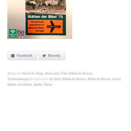
Facebook
Bluesky
Kategorie
Nützliche Tipps
,
Reiseziele
,
Über Biblische Reisen
,
Veranstaltungen
Schlagwörter
60 Jahre Biblische Reisen
,
Biblische Reisen
,
Israel
,
Italien
,
Jordanien
,
Malta
,
Türkei