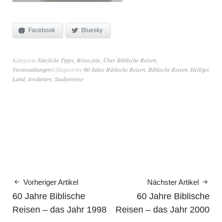
Facebook
Bluesky
Kategorie
Nützliche Tipps
,
Reiseziele
,
Über Biblische Reisen
,
Veranstaltungen
Schlagwörter
60 Jahre Biblische Reisen
,
Biblische Reisen
,
Heiliges
Land
,
Jordanien
,
Studienreise
Vorheriger Artikel
Nächster Artikel
60 Jahre Biblische
60 Jahre Biblische
Reisen – das Jahr 1998
Reisen – das Jahr 2000