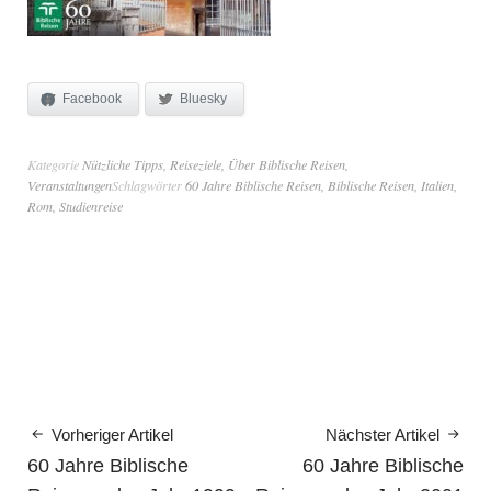
Facebook
Bluesky
Kategorie
Nützliche Tipps
,
Reiseziele
,
Über Biblische Reisen
,
Veranstaltungen
Schlagwörter
60 Jahre Biblische Reisen
,
Biblische Reisen
,
Italien
,
Rom
,
Studienreise
Vorheriger Artikel
Nächster Artikel
60 Jahre Biblische
60 Jahre Biblische