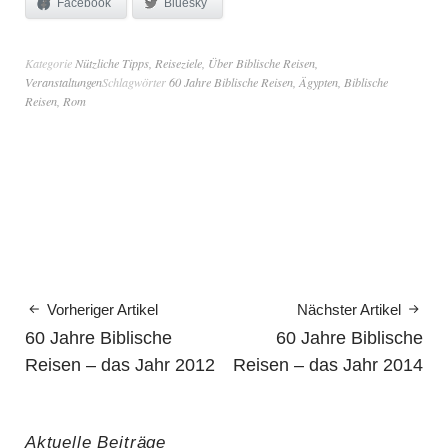
Facebook
Bluesky
Kategorie
Nützliche Tipps
,
Reiseziele
,
Über Biblische Reisen
,
Veranstaltungen
Schlagwörter
60 Jahre Biblische Reisen
,
Ägypten
,
Biblische
Reisen
,
Rom
Vorheriger Artikel
Nächster Artikel
60 Jahre Biblische
60 Jahre Biblische
Reisen – das Jahr 2012
Reisen – das Jahr 2014
Aktuelle Beiträge