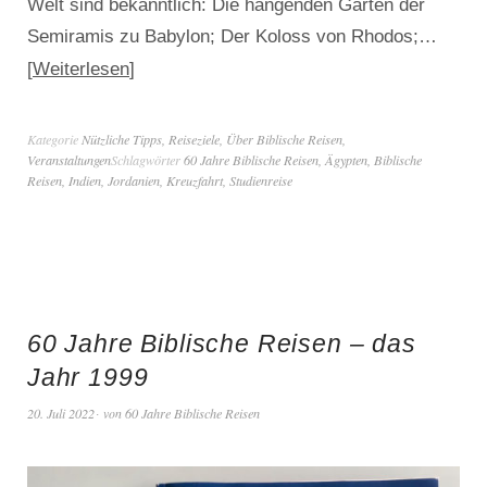
Welt sind bekanntlich: Die hängenden Gärten der
Semiramis zu Babylon; Der Koloss von Rhodos;…
Weiterlesen
Kategorie
Nützliche Tipps
,
Reiseziele
,
Über Biblische Reisen
,
Veranstaltungen
Schlagwörter
60 Jahre Biblische Reisen
,
Ägypten
,
Biblische
Reisen
,
Indien
,
Jordanien
,
Kreuzfahrt
,
Studienreise
60 Jahre Biblische Reisen – das
Jahr 1999
20. Juli 2022
von
60 Jahre Biblische Reisen