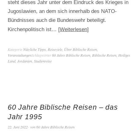
steht dieses Jahr unter dem Eindruck des Krieges in
Jugoslawien, an dem sich innerhalb des NATO-
Bündnisses auch die Bundeswehr beteiligt.
Weiterlesen
Kirchenpolitisch ist…
Kategorie
Nützliche Tipps
,
Reiseziele
,
Über Biblische Reisen
,
Veranstaltungen
Schlagwörter
60 Jahre Biblische Reisen
,
Biblische Reisen
,
Heiliges
Land
,
Jordanien
,
Studienreise
60 Jahre Biblische Reisen – das
Jahr 1995
22. Juni 2022
von
60 Jahre Biblische Reisen