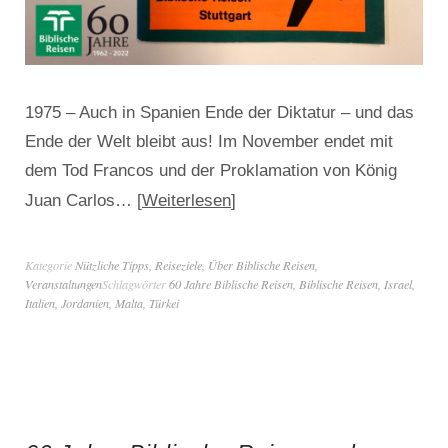
1975 – Auch in Spanien Ende der Diktatur – und das
Ende der Welt bleibt aus! Im November endet mit
dem Tod Francos und der Proklamation von König
Weiterlesen
Juan Carlos…
Kategorie
Nützliche Tipps
,
Reiseziele
,
Über Biblische Reisen
,
Veranstaltungen
Schlagwörter
60 Jahre Biblische Reisen
,
Biblische Reisen
,
Israel
,
Italien
,
Jordanien
,
Malta
,
Türkei