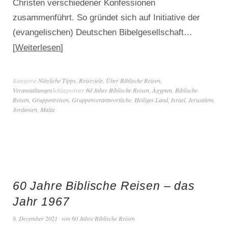
Christen verschiedener Konfessionen
zusammenführt. So gründet sich auf Initiative der
(evangelischen) Deutschen Bibelgesellschaft…
Weiterlesen
Kategorie
Nützliche Tipps
,
Reiseziele
,
Über Biblische Reisen
,
Veranstaltungen
Schlagwörter
60 Jahre Biblische Reisen
,
Ägypten
,
Biblische
Reisen
,
Gruppenreisen
,
Gruppenverantwortliche
,
Heiliges Land
,
Israel
,
Jerusalem
,
Jordanien
,
Malta
60 Jahre Biblische Reisen – das
Jahr 1967
8. Dezember 2021
von
60 Jahre Biblische Reisen