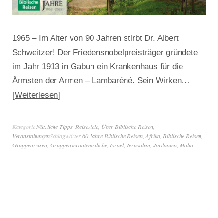
1965 – Im Alter von 90 Jahren stirbt Dr. Albert
Schweitzer! Der Friedensnobelpreisträger gründete
im Jahr 1913 in Gabun ein Krankenhaus für die
Ärmsten der Armen – Lambaréné. Sein Wirken…
Weiterlesen
Kategorie
Nützliche Tipps
,
Reiseziele
,
Über Biblische Reisen
,
Veranstaltungen
Schlagwörter
60 Jahre Biblische Reisen
,
Afrika
,
Biblische Reisen
,
Gruppenreisen
,
Gruppenverantwortliche
,
Israel
,
Jerusalem
,
Jordanien
,
Malta