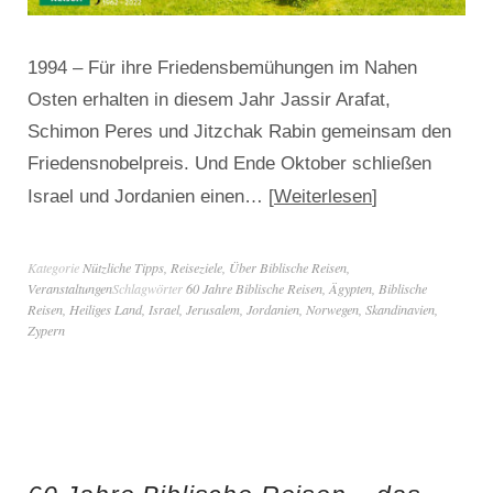
1994 – Für ihre Friedensbemühungen im Nahen
Osten erhalten in diesem Jahr Jassir Arafat,
Schimon Peres und Jitzchak Rabin gemeinsam den
Friedensnobelpreis. Und Ende Oktober schließen
Weiterlesen
Israel und Jordanien einen…
Kategorie
Nützliche Tipps
,
Reiseziele
,
Über Biblische Reisen
,
Veranstaltungen
Schlagwörter
60 Jahre Biblische Reisen
,
Ägypten
,
Biblische
Reisen
,
Heiliges Land
,
Israel
,
Jerusalem
,
Jordanien
,
Norwegen
,
Skandinavien
,
Zypern