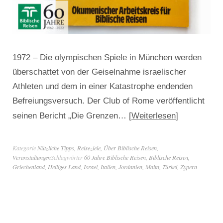
1972 – Die olympischen Spiele in München werden
überschattet von der Geiselnahme israelischer
Athleten und dem in einer Katastrophe endenden
Befreiungsversuch. Der Club of Rome veröffentlicht
Weiterlesen
seinen Bericht „Die Grenzen…
Kategorie
Nützliche Tipps
,
Reiseziele
,
Über Biblische Reisen
,
Veranstaltungen
Schlagwörter
60 Jahre Biblische Reisen
,
Biblische Reisen
,
Griechenland
,
Heiliges Land
,
Israel
,
Italien
,
Jordanien
,
Malta
,
Türkei
,
Zypern