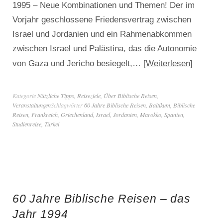
1995 – Neue Kombinationen und Themen! Der im
Vorjahr geschlossene Friedensvertrag zwischen
Israel und Jordanien und ein Rahmenabkommen
zwischen Israel und Palästina, das die Autonomie
Weiterlesen
von Gaza und Jericho besiegelt,…
Kategorie
Nützliche Tipps
,
Reiseziele
,
Über Biblische Reisen
,
Veranstaltungen
Schlagwörter
60 Jahre Biblische Reisen
,
Baltikum
,
Biblische
Reisen
,
Frankreich
,
Griechenland
,
Israel
,
Jordanien
,
Marokko
,
Spanien
,
Studienreise
,
Türkei
60 Jahre Biblische Reisen – das
Jahr 1994