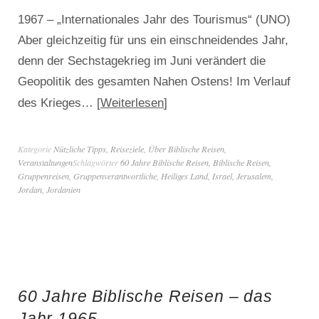
1967 – „Internationales Jahr des Tourismus“ (UNO)
Aber gleichzeitig für uns ein einschneidendes Jahr,
denn der Sechstagekrieg im Juni verändert die
Geopolitik des gesamten Nahen Ostens! Im Verlauf
Weiterlesen
des Krieges…
Kategorie
Nützliche Tipps
,
Reiseziele
,
Über Biblische Reisen
,
Veranstaltungen
Schlagwörter
60 Jahre Biblische Reisen
,
Biblische Reisen
,
Gruppenreisen
,
Gruppenverantwortliche
,
Heiliges Land
,
Israel
,
Jerusalem
,
Jordan
,
Jordanien
60 Jahre Biblische Reisen – das
Jahr 1965