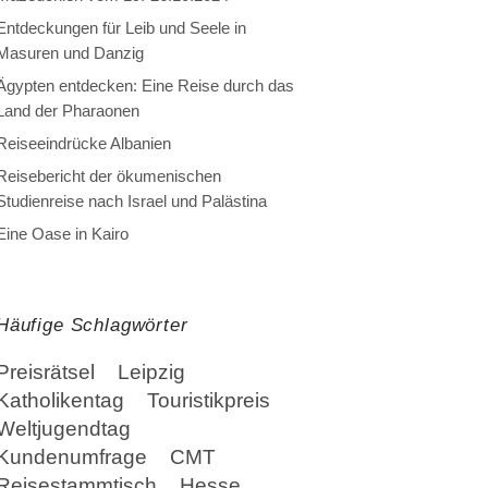
Entdeckungen für Leib und Seele in
Masuren und Danzig
Ägypten entdecken: Eine Reise durch das
Land der Pharaonen
Reiseeindrücke Albanien
Reisebericht der ökumenischen
Studienreise nach Israel und Palästina
Eine Oase in Kairo
Häufige Schlagwörter
Preisrätsel
Leipzig
Katholikentag
Touristikpreis
Weltjugendtag
Kundenumfrage
CMT
Reisestammtisch
Hesse