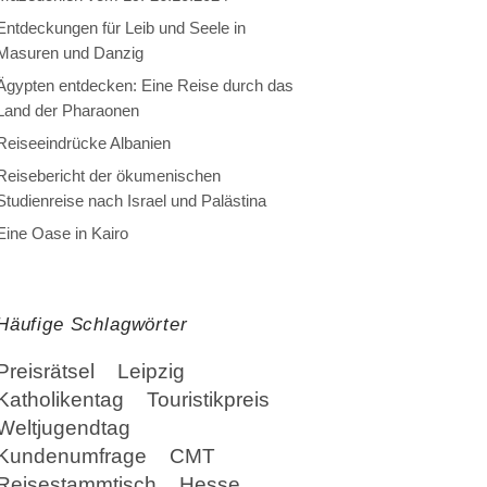
Entdeckungen für Leib und Seele in
Masuren und Danzig
Ägypten entdecken: Eine Reise durch das
Land der Pharaonen
Reiseeindrücke Albanien
Reisebericht der ökumenischen
Studienreise nach Israel und Palästina
Eine Oase in Kairo
Häufige Schlagwörter
Preisrätsel
Leipzig
Katholikentag
Touristikpreis
Weltjugendtag
Kundenumfrage
CMT
Reisestammtisch
Hesse